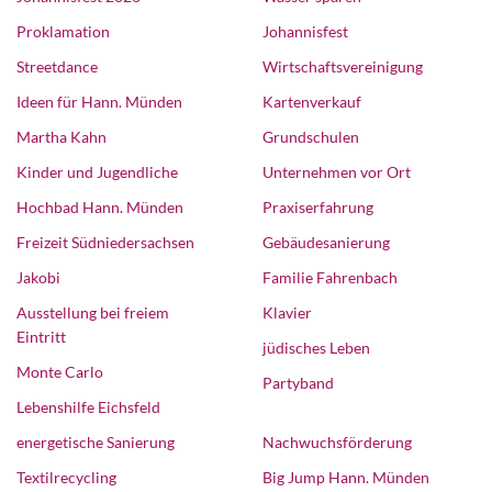
Proklamation
Johannisfest
Streetdance
Wirtschaftsvereinigung
Ideen für Hann. Münden
Kartenverkauf
Martha Kahn
Grundschulen
Kinder und Jugendliche
Unternehmen vor Ort
Hochbad Hann. Münden
Praxiserfahrung
Freizeit Südniedersachsen
Gebäudesanierung
Jakobi
Familie Fahrenbach
Ausstellung bei freiem
Klavier
Eintritt
jüdisches Leben
Monte Carlo
Partyband
Lebenshilfe Eichsfeld
energetische Sanierung
Nachwuchsförderung
Textilrecycling
Big Jump Hann. Münden