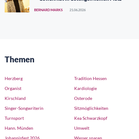
BERNARD MARKS
21.06.2026
Themen
Herzberg
Tradition Hessen
Organist
Kardiologie
Kirschland
Osterode
Singer-Songwriterin
Sitzmöglichkeiten
Turnsport
Kea Schwarzkopf
Hann. Münden
Umwelt
Johannisfest 2026
Wasser sparen