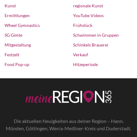
Kunst
regionale Kunst
Ermittlungen
YouTube Videos
Wheel Gymnastics
Frühstück
SG Gimte
Schwimmen in Gruppen
Mitgestaltung
Schinkels Brauerei
Festzelt
Verkauf
Food Pop-up
Hitzeperiode
Die a
ktuellen Neuigkeiten aus deiner Region – Hann.
Münden, Göttingen, Werra-Meißner-Kreis und Duderstadt.