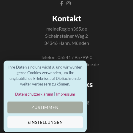
Kontakt
meineRegion365.de
Sichelnsteiner Weg 2
34346 Hann. Münden
Telefon: 05541 / 95799-0
E-Mail:
info@mundus-online.de
Ihre Daten sind uns wichtig, und wir würden
gerne Cookies verwenden, um Ihr
unglaubliches Erlebniss auf DieSachsen.de
Wichtige Links
weiter verbessern zu können.
Kontakt
Datenschutzerklärung
|
Impressum
Datenschutzerklärung
ZUSTIMMEN
Impressum
Mundus Homepage
EINSTELLUNGEN