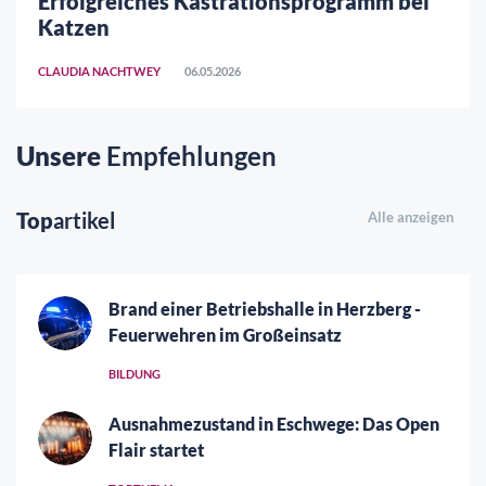
Erfolgreiches Kastrationsprogramm bei
Katzen
CLAUDIA NACHTWEY
06.05.2026
Unsere
Empfehlungen
Top
artikel
Alle anzeigen
Brand einer Betriebshalle in Herzberg -
Feuerwehren im Großeinsatz
BILDUNG
Ausnahmezustand in Eschwege: Das Open
Flair startet