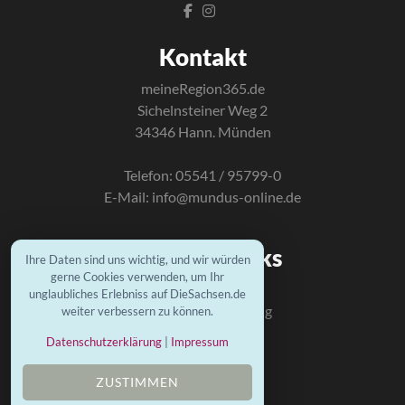
Kontakt
meineRegion365.de
Sichelnsteiner Weg 2
34346 Hann. Münden
Telefon: 05541 / 95799-0
E-Mail:
info@mundus-online.de
Wichtige Links
Ihre Daten sind uns wichtig, und wir würden
gerne Cookies verwenden, um Ihr
Kontakt
unglaubliches Erlebniss auf DieSachsen.de
Datenschutzerklärung
weiter verbessern zu können.
Impressum
Datenschutzerklärung
|
Impressum
Mundus Homepage
ZUSTIMMEN