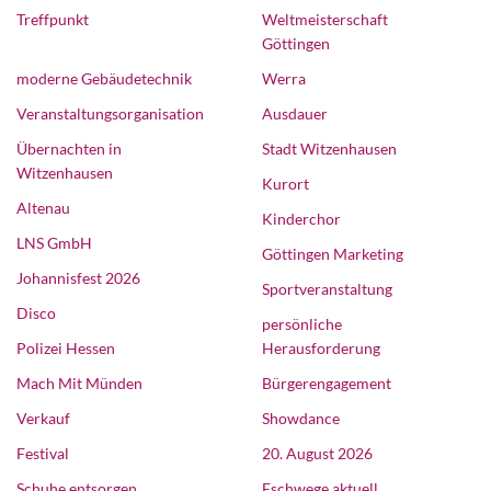
Treffpunkt
Weltmeisterschaft
Göttingen
moderne Gebäudetechnik
Werra
Veranstaltungsorganisation
Ausdauer
Übernachten in
Stadt Witzenhausen
Witzenhausen
Kurort
Altenau
Kinderchor
LNS GmbH
Göttingen Marketing
Johannisfest 2026
Sportveranstaltung
Disco
persönliche
Polizei Hessen
Herausforderung
Mach Mit Münden
Bürgerengagement
Verkauf
Showdance
Festival
20. August 2026
Schuhe entsorgen
Eschwege aktuell