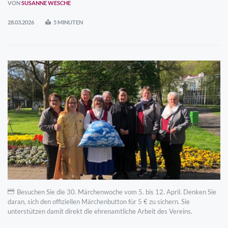
VON
SUSANNE WESCHE
28.03.2026
5 MINUTEN
Besuchen Sie die 30. Märchenwoche vom 5. bis 12. April. Denken Sie
daran, sich den offiziellen Märchenbutton für 5 € zu sichern. Sie
unterstützen damit direkt die ehrenamtliche Arbeit des Vereins.