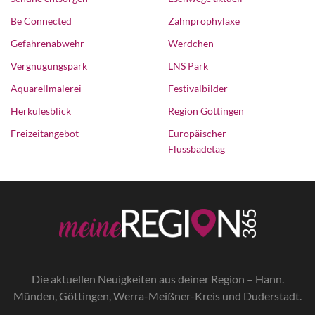
Be Connected
Zahnprophylaxe
Gefahrenabwehr
Werdchen
Vergnügungspark
LNS Park
Aquarellmalerei
Festivalbilder
Herkulesblick
Region Göttingen
Freizeitangebot
Europäischer
Flussbadetag
Die a
ktuellen Neuigkeiten aus deiner Region – Hann.
Münden, Göttingen, Werra-Meißner-Kreis und Duderstadt.