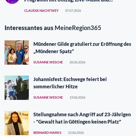
Vergüngungspark
CLAUDIA NACHTWEY
07.07.2026
Interessantes aus
MeineRegion365
Mündener Gilde gratuliert zur Eröffnung des
„Mündener Spatz“
SUSANNE WESCHE
20.06.2026
Johannisfest: Eschwege feiert bei
sommerlicher Hitze
SUSANNE WESCHE
19.06.2026
Stellungnahme nach Angriff auf 23-Jährigen
- "Gewalt hat in Göttingen keinen Platz"
BERNARD MARKS
21.06.2026