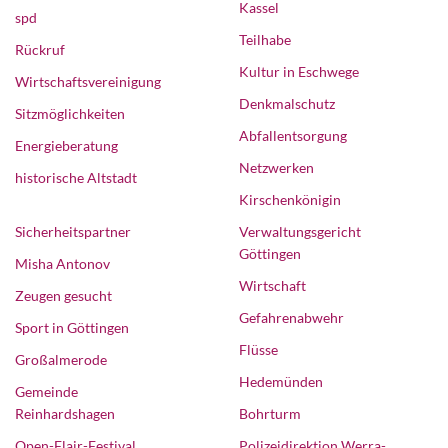
Kassel
spd
Teilhabe
Rückruf
Kultur in Eschwege
Wirtschaftsvereinigung
Denkmalschutz
Sitzmöglichkeiten
Abfallentsorgung
Energieberatung
Netzwerken
historische Altstadt
Kirschenkönigin
Sicherheitspartner
Verwaltungsgericht
Göttingen
Misha Antonov
Wirtschaft
Zeugen gesucht
Gefahrenabwehr
Sport in Göttingen
Flüsse
Großalmerode
Hedemünden
Gemeinde
Reinhardshagen
Bohrturm
Open-Flair-Festival
Polizeidirektion Werra-