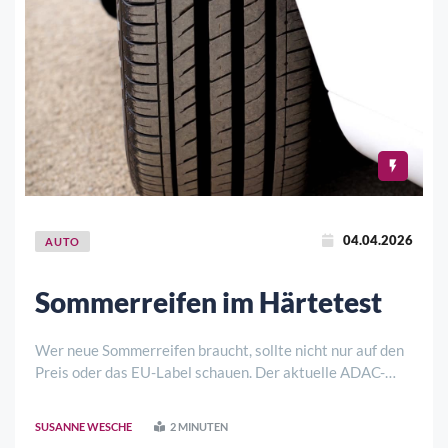
04.04.2026
AUTO
Sommerreifen im Härtetest
Wer neue Sommerreifen braucht, sollte nicht nur auf den
Preis oder das EU-Label schauen. Der aktuelle ADAC-
Sommerreifentest zeigt, wie groß die Unterschiede selbst
innerhalb einer gängigen Dimension für
SUSANNE WESCHE
2 MINUTEN
Mittelklassewagen sein können. Geprüft wurden 1 ..