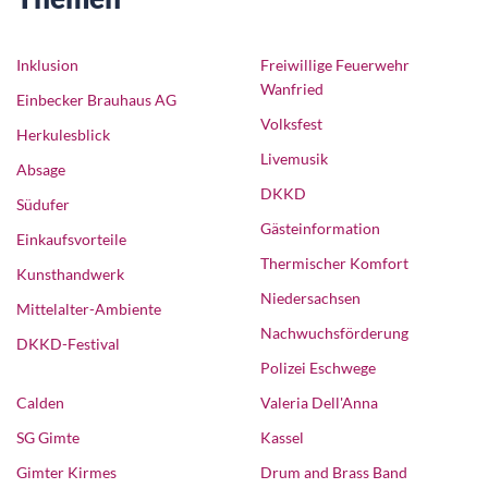
Inklusion
Freiwillige Feuerwehr
Wanfried
Einbecker Brauhaus AG
Volksfest
Herkulesblick
Livemusik
Absage
DKKD
Südufer
Gästeinformation
Einkaufsvorteile
Thermischer Komfort
Kunsthandwerk
Niedersachsen
Mittelalter-Ambiente
Nachwuchsförderung
DKKD-Festival
Polizei Eschwege
Calden
Valeria Dell'Anna
SG Gimte
Kassel
Gimter Kirmes
Drum and Brass Band