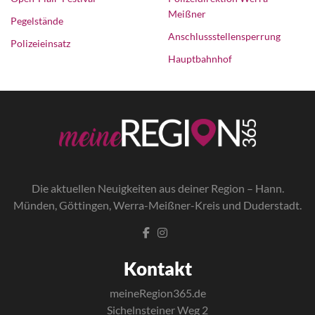
Meißner
Pegelstände
Anschlussstellensperrung
Polizeieinsatz
Hauptbahnhof
Die a
ktuellen Neuigkeiten aus deiner Region – Hann.
Münden, Göttingen, Werra-Meißner-Kreis und Duderstadt.
Kontakt
meineRegion365.de
Sichelnsteiner Weg 2