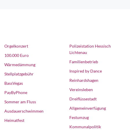
Orgelkonzert
Polizeistation Hessisch
Lichtenau
100.000 Euro
Familienbetrieb
Wärmedämmung
Inspired by Dance
Stellplatzgebühr
Reinhardshagen
BassVegas
Vereinsleben
PayByPhone
Dreiflüssestadt
Sommer am Fluss
Allgemeinverfügung
Ausdauerschwimmen
Festumzug
Heimatfest
Kommunalpolitik