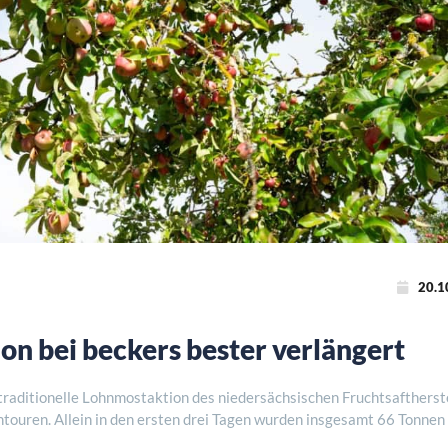
20.1
n bei beckers bester verlängert
e traditionelle Lohnmostaktion des niedersächsischen Fruchtsaftherst
htouren. Allein in den ersten drei Tagen wurden insgesamt 66 Tonnen
 der Lohnmostsa ..