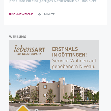
jedes Jahr ein einzigartiges Naturschauspiel, das nicht
nur die Einheimischen immer wieder begeistert. „So war
das Kirschblütenwandern und -walken in den letzten drei
SUSANNE WESCHE
1 MINUTE
Jahren eine absolut gelungene Ver ..