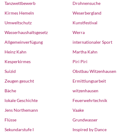
Tanzwettbewerb
Drohnensuche
Kirmes Hemeln
Weserbergland
Umweltschutz
Kunstfestival
Wasserhaushaltsgesetz
Werra
Allgemeinverfügung
internationaler Sport
Heinz Kahn
Martha Kahn
Kesperkirmes
Piri Piri
Suizid
Obstbau Witzenhausen
Zeugen gesucht
Ermittlungsarbeit
Bäche
witzenhausen
lokale Geschichte
Feuerwehrtechnik
Jens Northemann
Vaake
Flüsse
Grundwasser
Sekundarstufe I
Inspired by Dance