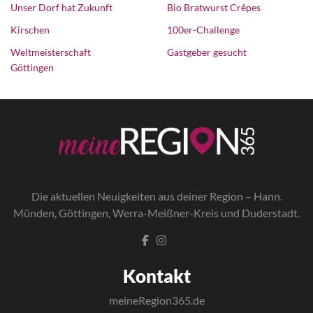
Unser Dorf hat Zukunft
Bio Bratwurst Crêpes
Kirschen
100er-Challenge
Weltmeisterschaft
Gastgeber gesucht
Göttingen
Die a
ktuellen Neuigkeiten aus deiner Region – Hann.
Münden, Göttingen, Werra-Meißner-Kreis und Duderstadt.
Kontakt
meineRegion365.de