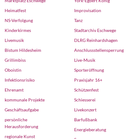
Marktplatz Eschwege
York-Egbert König
Heimatfest
Improvisation
NS-Verfolgung
Tanz
Kinderkirmes
Stadtarchiv Eschwege
Livemusik
DLRG Reinhardshagen
Bistum Hildesheim
Anschlussstellensperrung
Grillimbiss
Live-Musik
Oboistin
Sporteröffnung
Infektionsrisiko
Praxisjahr 16+
Ehrenamt
Schützenfest
kommunale Projekte
Schiesserei
Geschäftsaufgabe
Livekonzert
persönliche
Barfußbank
Herausforderung
Energieberatung
regionale Kunst