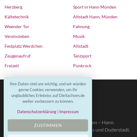
Herzberg
Sport in Hann Münden
Kältetechnik
Altstadt Hann. Münden
Weender Tor
Fahnung
Vereinsleben
Musik
Festplatz Werdchen
Altstadt
Zeugenaufruf
Tanzsport
Freizeit
Punkrock
Ihre Daten sind uns wichtig, und wir würden
gerne Cookies verwenden, um Ihr
unglaubliches Erlebniss auf DieSachsen.de
weiter verbessern zu können.
Datenschutzerklärung
|
Impressum
Die a
ktuellen Neuigkeiten aus deiner Region – Hann.
ZUSTIMMEN
Münden, Göttingen, Werra-Meißner-Kreis und Duderstadt.