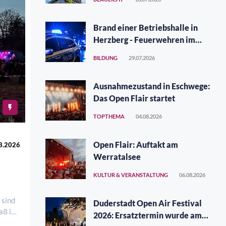
Brand einer Betriebshalle in
Herzberg - Feuerwehren im
Großeinsatz
BILDUNG
29.07.2026
Ausnahmezustand in Eschwege:
Das Open Flair startet
TOPTHEMA
04.08.2026
Open Flair: Auftakt am
3.2026
Werratalsee
KULTUR & VERANSTALTUNG
06.08.2026
 sind
Duderstadt Open Air Festival
aß im
2026: Ersatztermin wurde am