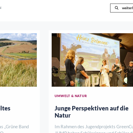
N
weiter
UMWELT & NATUR
ltes
Junge Perspektiven auf die
Natur
as „Grüne Band
Im Rahmen des Jugendprojekts GreenCu
CO-
JUMP haben Schülerinnen und Schüler d