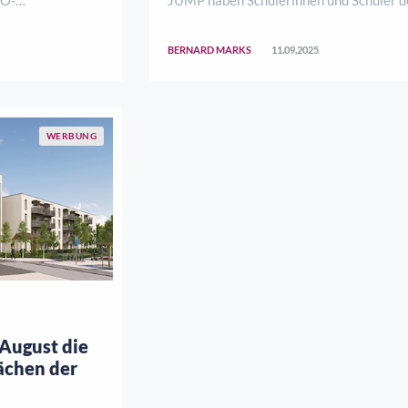
teckte Ziel des
Eichsfeld-Gymnasiums in Duderstadt un
rates und
Ernst-Moritz-Arndt-Gymnasiums in Her
BERNARD MARKS
11.09.2025
t, eine Ernennung
am Harz beeindruckende Kurzfilme und
erbe in
Podcasts über die biologische Artenvielf
ihr ..
WERBUNG
 August die
ächen der