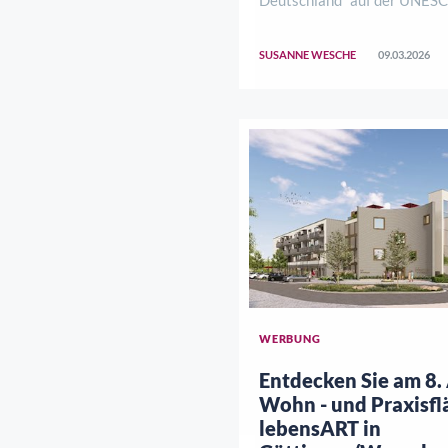
Vorschlagsliste. Das hochges
BUND, des Deutschen Kultur
SUSANNE WESCHE
09.03.2026
weiterer MitstreiterInnen is
zum ersten gemischten Welt
Deutschland zu erreic ..
WERBUNG
Entdecken Sie am 8.
Wohn - und Praxisfl
lebensART in