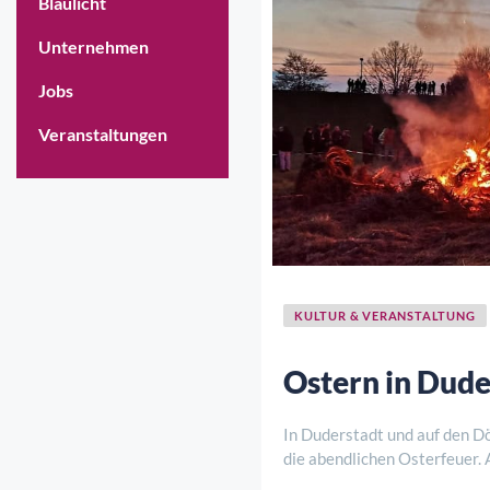
Blaulicht
Unternehmen
Jobs
Veranstaltungen
KULTUR & VERANSTALTUNG
Ostern in Dude
In Duderstadt und auf den Dör
die abendlichen Osterfeuer.
historischen Rathaus in Dud