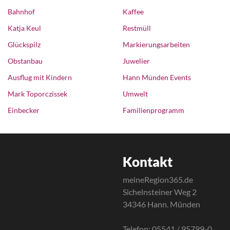
Bahnhof
Kaffee
Katja Keul
Restmüll
Glückspilz
Markierungsarbeiten
Obstanbau
Juwelier
Ausflug mit Kindern
Hann Münden Events
Mark Toporczissek
Umwelt
Einbecker
Familienprogramm
Kontakt
meineRegion365.de
Sichelnsteiner Weg 2
34346 Hann. Münden
Telefon: 05541 / 95799-0