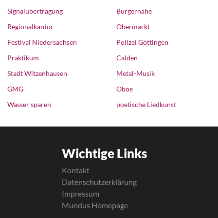
Signalübertragung
Bürgernähe
Regionalkantor
Obermarkt
Festival Niedersachsen
Polizei Göttingen
Praktikum
Calden
Stadt Witzenhausen
Metal-Musik
GMG
Oboe
Wasser sparen
poetische Liedkunst
Wichtige Links
Kontakt
Datenschutzerklärung
Impressum
Mundus Homepage