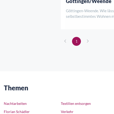
Göttingen/Weende
Göttingen-Weende. Wie lässt
selbstbestimmtes Wohnen mi
Komfort und Unterstützung 
Antworten darauf gibt es am
August, von 12 bis 15 Uhr be
Baustellenbesichtigung der
1
Klosterpark. HoKo und de ..
Themen
Nachtarbeiten
Textilien entsorgen
Florian Schädler
Verkehr