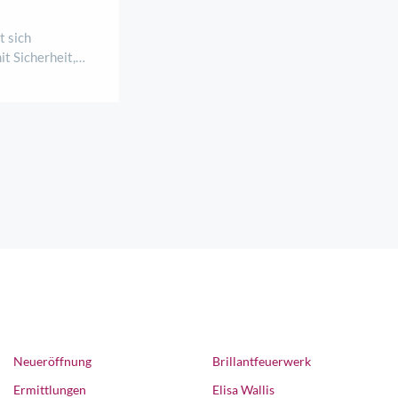
 sich
t Sicherheit,
verbinden?
 Samstag, 8.
i einer
 lebensART am
Neueröffnung
Brillantfeuerwerk
Ermittlungen
Elisa Wallis