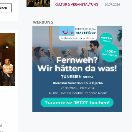
ersten Augustwochenende
KULTUR & VERANSTALTUNG
20.07.2026
gefunden
lesen
t-
es