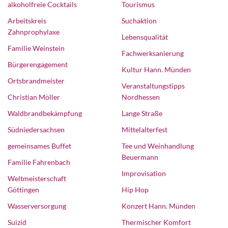
alkoholfreie Cocktails
Tourismus
Arbeitskreis
Suchaktion
Zahnprophylaxe
Lebensqualität
Familie Weinstein
Fachwerksanierung
Bürgerengagement
Kultur Hann. Münden
Ortsbrandmeister
Veranstaltungstipps
Christian Möller
Nordhessen
Waldbrandbekämpfung
Lange Straße
Südniedersachsen
Mittelalterfest
gemeinsames Buffet
Tee und Weinhandlung
Beuermann
Familie Fahrenbach
Improvisation
Weltmeisterschaft
Göttingen
Hip Hop
Wasserversorgung
Konzert Hann. Münden
Suizid
Thermischer Komfort