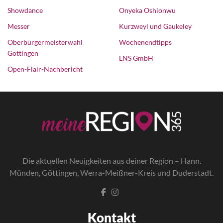
Showdance
Onyeka Oshionwu
Messer
Kurzweyl und Gaukeley
Oberbürgermeisterwahl
Wochenendtipps
Göttingen
LNS GmbH
Open-Flair-Nachbericht
Die a
ktuellen Neuigkeiten aus deiner Region – Hann.
Münden, Göttingen, Werra-Meißner-Kreis und Duderstadt.
Kontakt