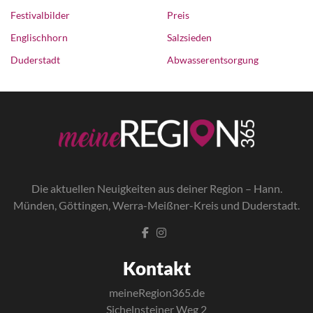
Festivalbilder
Preis
Englischhorn
Salzsieden
Duderstadt
Abwasserentsorgung
Die a
ktuellen Neuigkeiten aus deiner Region – Hann.
Münden, Göttingen, Werra-Meißner-Kreis und Duderstadt.
Kontakt
meineRegion365.de
Sichelnsteiner Weg 2