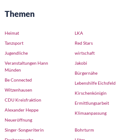
Themen
Heimat
LKA
Tanzsport
Red Stars
Jugendliche
wirtschaft
Veranstaltungen Hann
Jakobi
Münden
Bürgernähe
Be Connected
Lebenshilfe Eichsfeld
Witzenhausen
Kirschenkönigin
CDU Kreisfraktion
Ermittlungsarbeit
Alexander Heppe
Klimaanpassung
Neueröffnung
Singer-Songwriterin
Bohrturm
Drohnensuche
Hitze