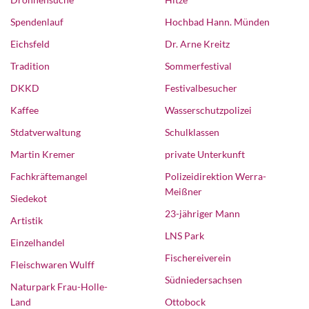
Spendenlauf
Hochbad Hann. Münden
Eichsfeld
Dr. Arne Kreitz
Tradition
Sommerfestival
DKKD
Festivalbesucher
Kaffee
Wasserschutzpolizei
Stdatverwaltung
Schulklassen
Martin Kremer
private Unterkunft
Fachkräftemangel
Polizeidirektion Werra-
Meißner
Siedekot
23-jähriger Mann
Artistik
LNS Park
Einzelhandel
Fischereiverein
Fleischwaren Wulff
Südniedersachsen
Naturpark Frau-Holle-
Land
Ottobock