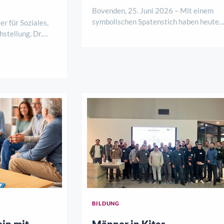
Bovenden, 25. Juni 2026 – Mit einem
symbolischen Spatenstich haben heute
r für Soziales,
Vertreter der Sparkasse Göttingen, des
hstellung, Dr.
Bauträgers La Patria Verwaltungs Gmb
en Tagen
sowie der Gemeinde Bovenden den offizi
auftragten für
Startschuss für ein neues Wohnbauproje
n, Annetraud
der Görlitze ..
 Hann. Münden
BILDUNG
ein mit
Männer in Kitas