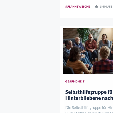
SUSANNE WESCHE
1 MINUTE
GESUNDHEIT
Selbsthilfegruppe fü
Hinterbliebene nach
Die Selbsthilfegruppe für Hi
Suizid trifft sich wieder am D