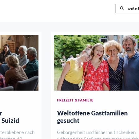
weiter
FREIZEIT & FAMILIE
r
Weltoffene Gastfamilien
 Suizid
gesucht
nterbliebene nach
Geborgenheit und Sicherheit schenken
ienstag, 10.
während des Schüleraustauschs und dab