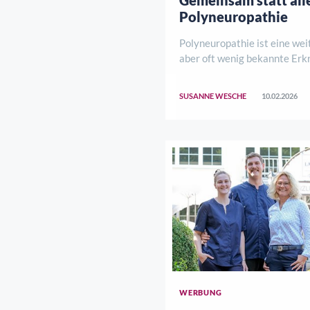
Polyneuropathie
Polyneuropathie ist eine wei
aber oft wenig bekannte Erk
peripheren Nervensystems. V
leiden unter Kribbeln, Taubh
SUSANNE WESCHE
10.02.2026
Brennen, Schmerzen, Gangun
Kraftverlust – meist an Füßen
WERBUNG