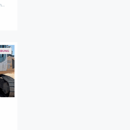
n
ksam,
ltene
t zu
BUNG