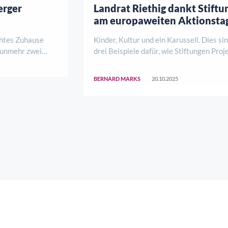
erger
Landrat Riethig dankt Stift
am europaweiten Aktionsta
chtes Zuhause
Kinder, Kultur und ein Karussell. Dies si
 nunmehr zwei
drei Beispiele dafür, wie Stiftungen Proj
 und Julia dem
im Landkreis Göttingen fördern. Zum
s als mutiger
europaweiten Aktionstag der Stiftungen
BERNARD MARKS
20.10.2025
st zu einem
Landrat Marcel Riethig Vertreterinnen 
lebendigen Treffpunkt entwickelt – getragen ..
Vertreter verschiedener Stiftungen ..