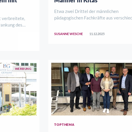
Etwa zwei Drittel der männlichen
pädagogischen Fachkräfte aus verschie
t verbreitete,
Kindertageseinrichtungen des Werra-
rankung des
Meißner-Kreises kamen jetzt in den
iele Betroffene
SUSANNE WESCHE
11.12.2025
Beruflichen Schulen Witzenhausen zum
eitsgefühlen,
Fachtag „Männer in Kitas“ zusammen. Zi
sicherheit oder
es, sich über Erfahrun ..
 und Beinen, ..
WERBUNG
TOPTHEMA