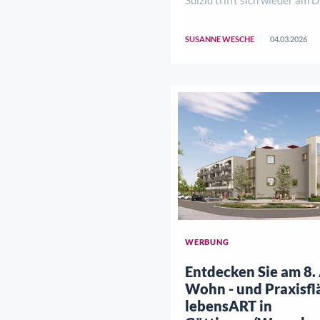
März.Die Selbsthilfegruppe f
Hinterbliebene nach Suizid lä
SUSANNE WESCHE
04.03.2026
betroffenen Personen zu ihr
Treffen ein. Die Veranstaltun
März, ab ..
WERBUNG
Entdecken Sie am 8.
Wohn - und Praxisfl
lebensART in