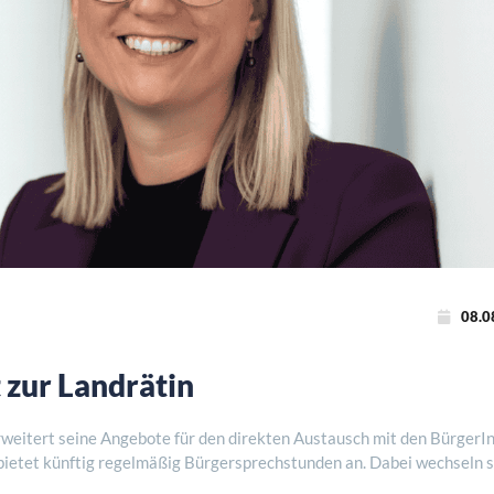
08.0
 zur Landrätin
eitert seine Angebote für den direkten Austausch mit den BürgerI
bietet künftig regelmäßig Bürgersprechstunden an. Dabei wechseln s
nliche Termine im Verwaltung ..