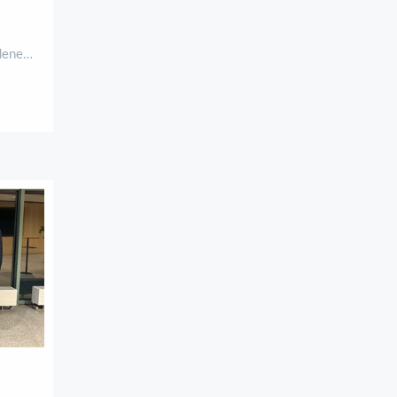
denen
el war