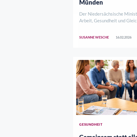
Münden
Der Niedersächsische Ministe
Arbeit, Gesundheit und Gleic
Andreas Philippi, hat in dies
gemeinsam mit der Landesbe
SUSANNE WESCHE
16.02.2026
Menschen mit Behinderunge
Grote, das tegut-Lädchen in
besuc ..
GESUNDHEIT
Gemeinsam statt all