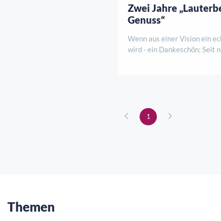
Zwei Jahre „Lauterb
Genuss“
Wenn aus einer Vision ein e
wird - ein Dankeschön: Seit
Jahren hauchen Sarah, Ennio
Kurhaus neues Leben ein. Wa
Schritt begann, hat sich läng
1
Themen