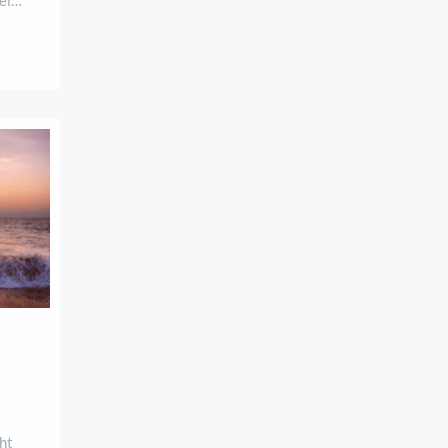
hen:
ein
use
ht