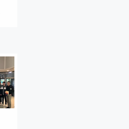
H
ellen
kt an