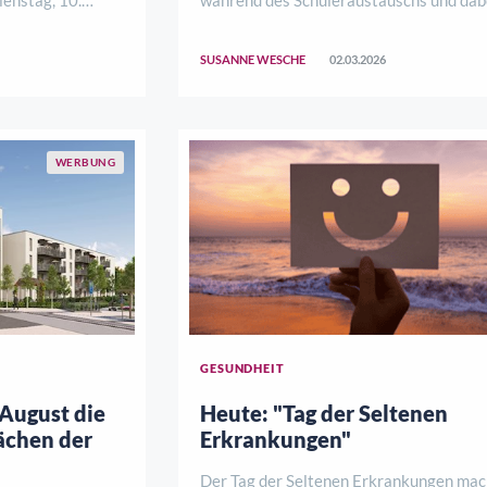
ür
selbst eine bereichernde Erfahrung mac
dt alle
Ab September 2026 haben Familien in
SUSANNE WESCHE
02.03.2026
em nächsten
Niedersachsen ‍wieder die Möglichkeit, 
g findet am 10.
internationales Gastkind bei sich zu Ha
aufzuneh ..
WERBUNG
GESUNDHEIT
 August die
Heute: "Tag der Seltenen
ächen der
Erkrankungen"
Der Tag der Seltenen Erkrankungen mac