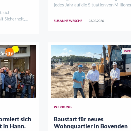
jedes Jahr auf die Situation von Millione
betroffener Menschen weltweit aufmer
 sich
um Sichtbarkeit zu schaffen und über se
t Sicherheit,
SUSANNE WESCHE
28.02.2026
Diagnosen zu informieren und Solidaritä
verbinden?
fördern. Er findet traditionell am l ..
 Samstag, 8.
i einer
 lebensART am
WER
WERBUNG
ormiert sich
Baustart für neues
t in Hann.
Wohnquartier in Bovenden