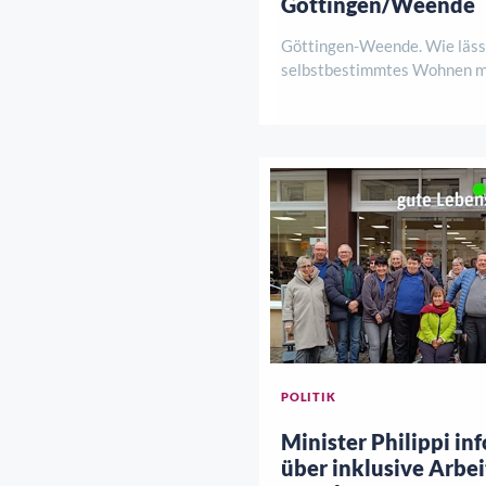
Göttingen/Weende
Göttingen-Weende. Wie lässt
selbstbestimmtes Wohnen mi
Komfort und Unterstützung 
Antworten darauf gibt es am
August, von 12 bis 15 Uhr be
Baustellenbesichtigung der
Klosterpark. HoKo und de ..
POLITIK
Minister Philippi inf
über inklusive Arbei