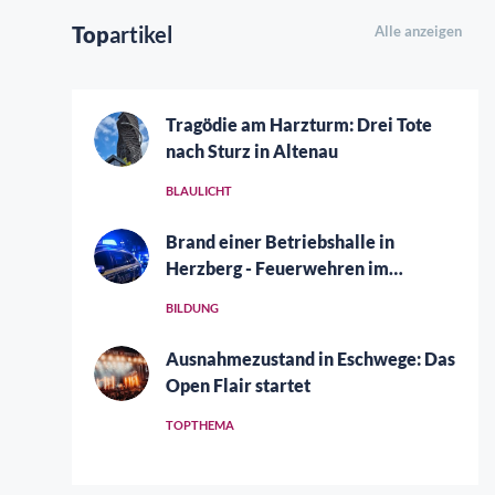
Top
artikel
Alle anzeigen
Tragödie am Harzturm: Drei Tote
nach Sturz in Altenau
BLAULICHT
Brand einer Betriebshalle in
Herzberg - Feuerwehren im
Großeinsatz
BILDUNG
Ausnahmezustand in Eschwege: Das
Open Flair startet
TOPTHEMA