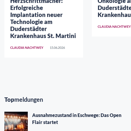
Herzschrittmacher:
Onkologie 
Erfolgreiche
Duderstädt
Implantation neuer
Krankenhaus
Technologie am
CLAUDIA NACHTWEY
Duderstädter
Krankenhaus St. Martini
CLAUDIA NACHTWEY
15.06.2026
Top
meldungen
Ausnahmezustand in Eschwege: Das Open
Flair startet