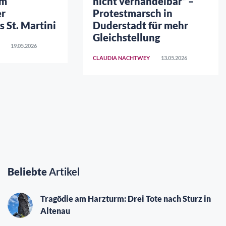
am
nicht verhandelbar“ –
er
Protestmarsch in
 St. Martini
Duderstadt für mehr
Gleichstellung
19.05.2026
CLAUDIA NACHTWEY
13.05.2026
Beliebte
Artikel
Tragödie am Harzturm: Drei Tote nach Sturz in
Altenau