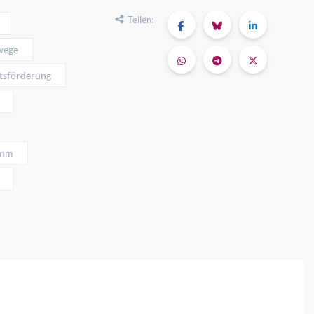
Teilen:
wege
tsförderung
amm