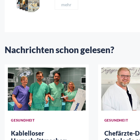
mehr
Nachrichten schon gelesen?
GESUNDHEIT
GESUNDHEIT
Kablelloser
Chefärzte-D