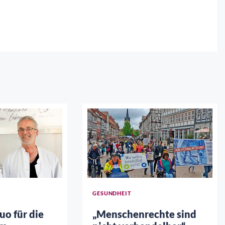
GESUNDHEIT
uo für die
„Menschenrechte sind