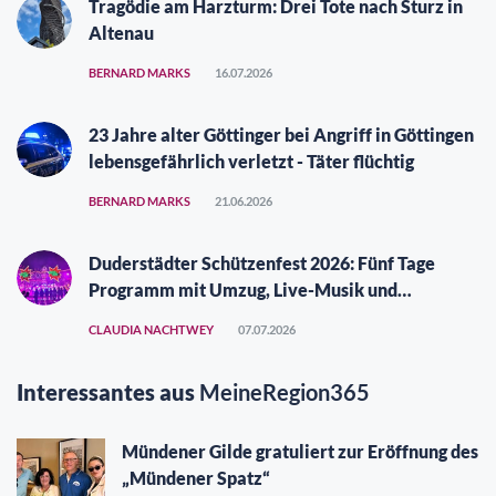
Tragödie am Harzturm: Drei Tote nach Sturz in
Altenau
BERNARD MARKS
16.07.2026
23 Jahre alter Göttinger bei Angriff in Göttingen
lebensgefährlich verletzt - Täter flüchtig
BERNARD MARKS
21.06.2026
Duderstädter Schützenfest 2026: Fünf Tage
Programm mit Umzug, Live-Musik und
Vergüngungspark
CLAUDIA NACHTWEY
07.07.2026
Interessantes aus
MeineRegion365
Mündener Gilde gratuliert zur Eröffnung des
„Mündener Spatz“