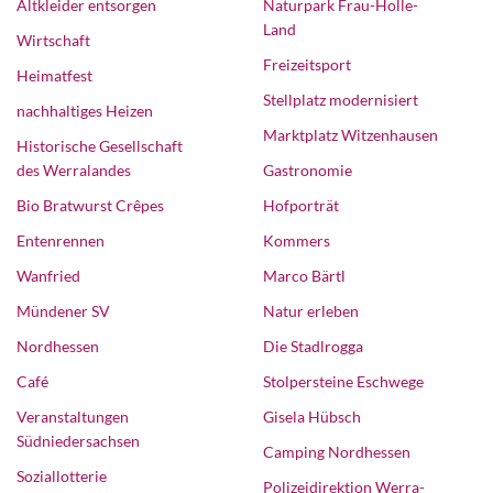
Altkleider entsorgen
Naturpark Frau-Holle-
Land
Wirtschaft
Freizeitsport
Heimatfest
Stellplatz modernisiert
nachhaltiges Heizen
Marktplatz Witzenhausen
Historische Gesellschaft
des Werralandes
Gastronomie
Bio Bratwurst Crêpes
Hofporträt
Entenrennen
Kommers
Wanfried
Marco Bärtl
Mündener SV
Natur erleben
Nordhessen
Die Stadlrogga
Café
Stolpersteine Eschwege
Veranstaltungen
Gisela Hübsch
Südniedersachsen
Camping Nordhessen
Soziallotterie
Polizeidirektion Werra-