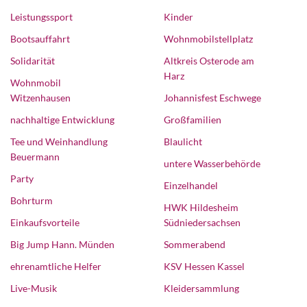
Leistungssport
Kinder
Bootsauffahrt
Wohnmobilstellplatz
Solidarität
Altkreis Osterode am
Harz
Wohnmobil
Witzenhausen
Johannisfest Eschwege
nachhaltige Entwicklung
Großfamilien
Tee und Weinhandlung
Blaulicht
Beuermann
untere Wasserbehörde
Party
Einzelhandel
Bohrturm
HWK Hildesheim
Einkaufsvorteile
Südniedersachsen
Big Jump Hann. Münden
Sommerabend
ehrenamtliche Helfer
KSV Hessen Kassel
Live-Musik
Kleidersammlung