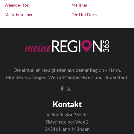
Weender Tor
Meißner
Marktbesucher
Die Hot Docs
Die a
ktuellen Neuigkeiten aus deiner Region – Hann.
Münden, Göttingen, Werra-Meißner-Kreis und Duderstadt.
Kontakt
meineRegion365.de
Sichelnsteiner Weg 2
34346 Hann. Münden